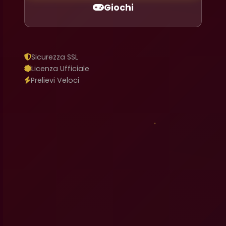
Giochi
Sicurezza SSL
Licenza Ufficiale
Prelievi Veloci