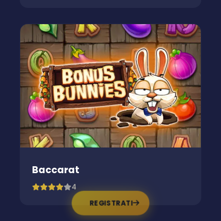
Baccarat
4
REGISTRATI