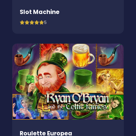
Slot Machine
5
Roulette Europea