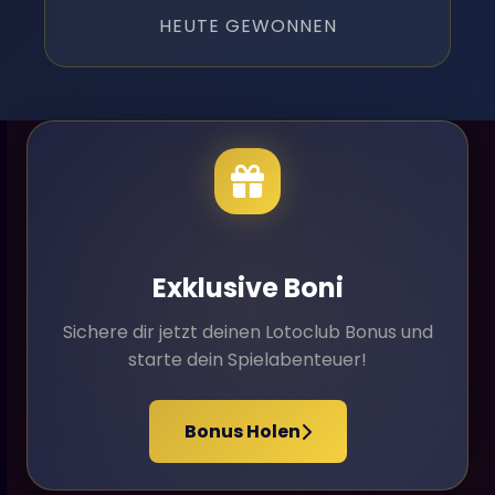
HEUTE GEWONNEN
Exklusive Boni
Sichere dir jetzt deinen Lotoclub Bonus und
starte dein Spielabenteuer!
Bonus Holen