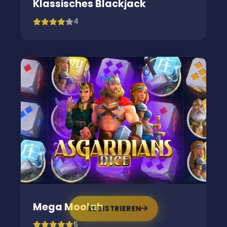
Klassisches Blackjack
4
Mega Moolah
REGISTRIEREN
5