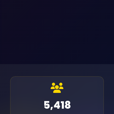
5,418