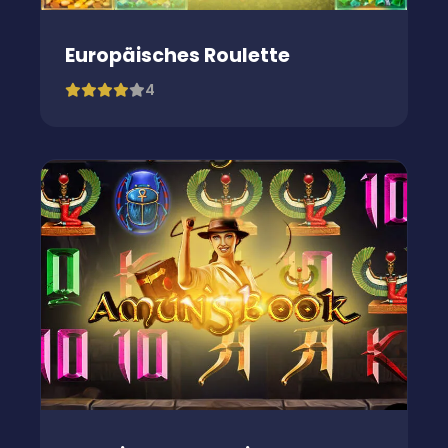
Europäisches Roulette
4