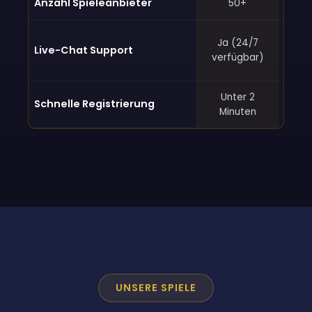
Anzahl Spieleanbieter
50+
2
J
Ja (24/7
Live-Chat Support
(Begr
verfügbar)
Zei
Unter 2
Bis 
Schnelle Registrierung
Minuten
Min
UNSERE SPIELE